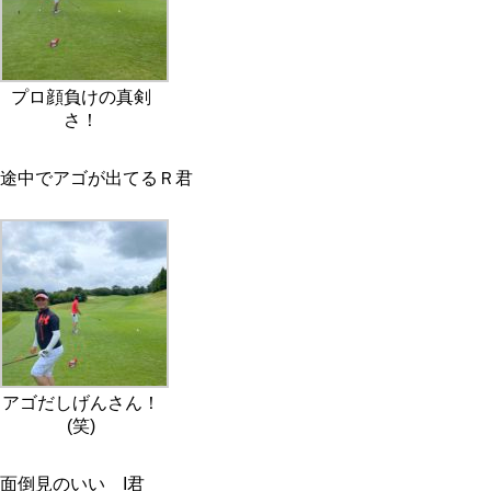
プロ顔負けの真剣
さ！
途中でアゴが出てるＲ君
アゴだしげんさん！
(笑)
面倒見のいい I君